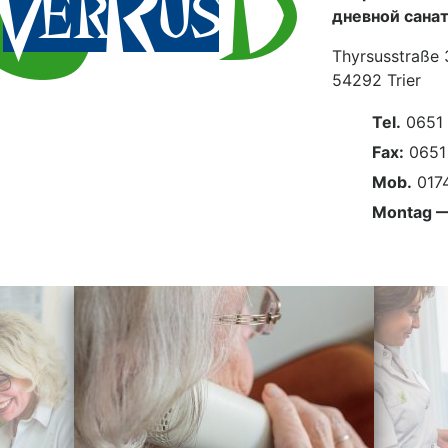
дневной сана
Thyrsusstraße
54292 Trier
Tel.
0651 
Fax:
0651 
Mob.
0174
Montag —