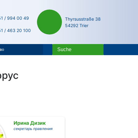
51 / 994 00 49
Thyrsusstraße 38
54292 Trier
51 / 463 20 100
во
ррус
Ирина Дизик
секретарь правления