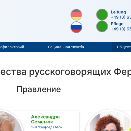
Leitung
+49 (0) 6
Pflege
+49 (0) 6
рофилакторий
Социальная служба
Общест
ества русскоговорящих Фе
Правление
Александра
Семенюк
2-й председатель